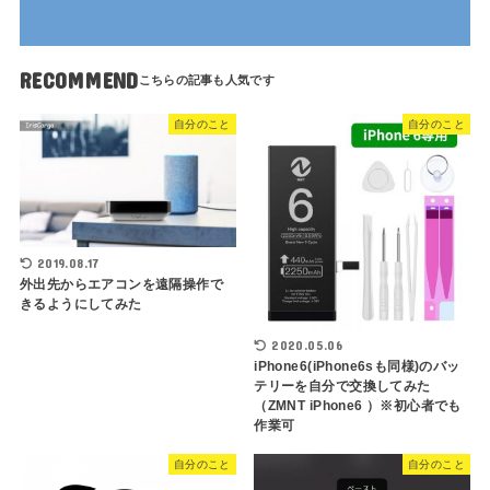
RECOMMEND
自分のこと
自分のこと
2019.08.17
外出先からエアコンを遠隔操作で
きるようにしてみた
2020.05.06
iPhone6(iPhone6sも同様)のバッ
テリーを自分で交換してみた
（ZMNT iPhone6 ）※初心者でも
作業可
自分のこと
自分のこと