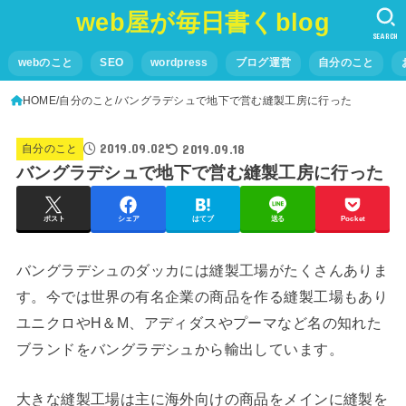
web屋が毎日書くblog
SEARCH
webのこと
SEO
wordpress
ブログ運営
自分のこと
HOME
自分のこと
バングラデシュで地下で営む縫製工房に行った
2019.09.02
2019.09.18
自分のこと
バングラデシュで地下で営む縫製工房に行った
ポスト
シェア
はてブ
送る
Pocket
バングラデシュのダッカには縫製工場がたくさんありま
す。今では世界の有名企業の商品を作る縫製工場もあり
ユニクロやH＆M、アディダスやプーマなど名の知れた
ブランドをバングラデシュから輸出しています。
大きな縫製工場は主に海外向けの商品をメインに縫製を