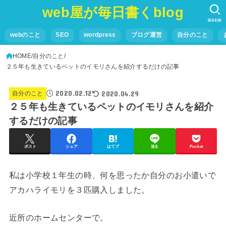
web屋が毎日書くblog
SEARCH
webのこと
SEO
wordpress
ブログ運営
自分のこと
HOME
自分のこと
２５年も生きているペットのイモリさんを紹介するだけの記事
2020.02.12
2020.04.29
自分のこと
２５年も生きているペットのイモリさんを紹介
するだけの記事
ポスト
シェア
はてブ
送る
Pocket
私は小学校１年生の時、何を思ったか自分のお小遣いで
アカハライモリを３匹購入しました。
近所のホームセンターで。