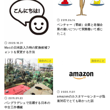
2019.06.14
ベンチャー（零細）企業と老舗企
業の違いについて実際働いて感じ
たこと
2020.10.31
Macの日本語入力時の変換候補フ
ォントを変更する方法
自分のこと
自分のこと
2020.11.01
amazonのカスタマーセンターが迅
2019.09.03
速対応でとても助かった話
バングラデシュで活躍する日本の
中古工作機械