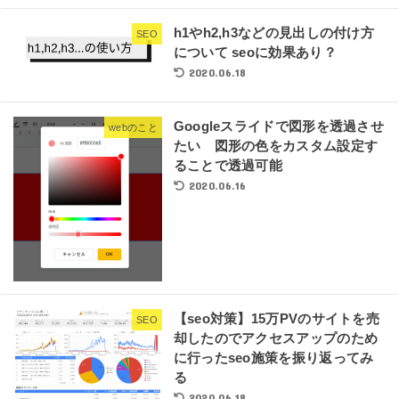
h1やh2,h3などの見出しの付け方
SEO
について seoに効果あり？
2020.06.18
Googleスライドで図形を透過させ
webのこと
たい 図形の色をカスタム設定す
ることで透過可能
2020.06.16
【seo対策】15万PVのサイトを売
SEO
却したのでアクセスアップのため
に行ったseo施策を振り返ってみ
る
2020.06.18