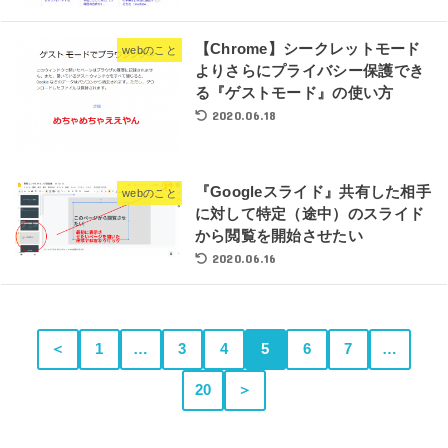
【Chrome】シークレットモード
webのこと
よりさらにプライバシー保護でき
る『ゲストモード』の使い方
2020.06.18
『Googleスライド』共有した相手
webのこと
に対して特定（途中）のスライド
から閲覧を開始させたい
2020.06.16
＜
1
…
3
4
5
6
7
…
20
＞