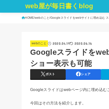
web屋が毎日書くblog
HOME
webのこと
Googleスライドをwebサイトに埋め込む
2020.04.19
2020.06.16
webのこと
Googleスライドをw
ショー表示も可能
ポスト
シェア
Googleスライドはwebページ内に埋め込
今回はその方法を紹介します。