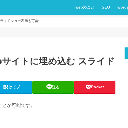
webのこと
SEO
word
 スライドショー表示も可能
ebサイトに埋め込む スライド
はてブ
送る
Pocket
むことが可能です。