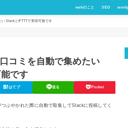
webのこと
SEO
word
 SlackとIFTTTで実現可能です
稿や口コミを自動で集めたい
現可能です
はてブ
送る
Pocket
名がつぶやかれた際に自動で取集してSlackに投稿してく