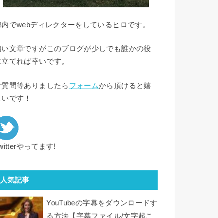
都内でwebディレクターをしているヒロです。
拙い文章ですがこのブログが少しでも誰かの役
に立てれば幸いです。
ご質問等ありましたら
フォーム
から頂けると嬉
しいです！
witterやってます!
人気記事
YouTubeの字幕をダウンロードす
る方法【字幕ファイル/文字起こ