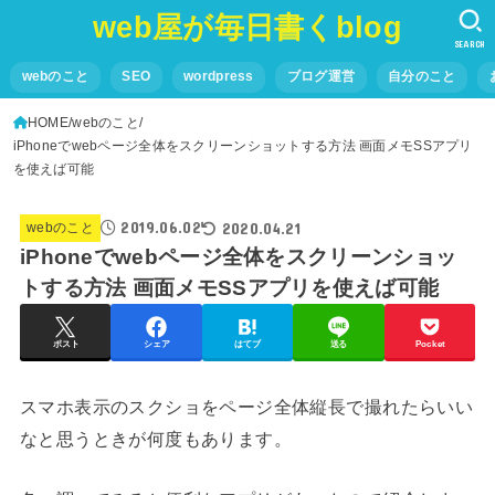
web屋が毎日書くblog
SEARCH
webのこと
SEO
wordpress
ブログ運営
自分のこと
HOME
webのこと
iPhoneでwebページ全体をスクリーンショットする方法 画面メモSSアプリ
を使えば可能
2019.06.02
2020.04.21
webのこと
iPhoneでwebページ全体をスクリーンショッ
トする方法 画面メモSSアプリを使えば可能
ポスト
シェア
はてブ
送る
Pocket
スマホ表示のスクショをページ全体縦長で撮れたらいい
なと思うときが何度もあります。