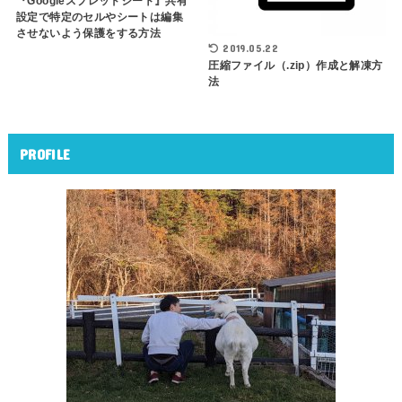
『Googleスプレッドシート』共有
設定で特定のセルやシートは編集
させないよう保護をする方法
2019.05.22
圧縮ファイル（.zip）作成と解凍方
法
PROFILE