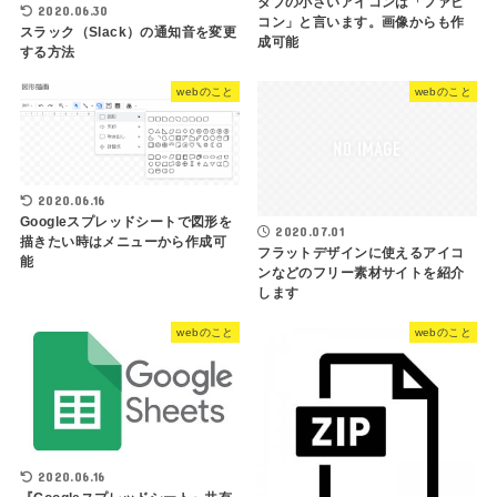
タブの小さいアイコンは「ファビ
2020.06.30
コン」と言います。画像からも作
スラック（Slack）の通知音を変更
成可能
する方法
webのこと
webのこと
2020.06.16
Googleスプレッドシートで図形を
2020.07.01
描きたい時はメニューから作成可
フラットデザインに使えるアイコ
能
ンなどのフリー素材サイトを紹介
します
webのこと
webのこと
2020.06.16