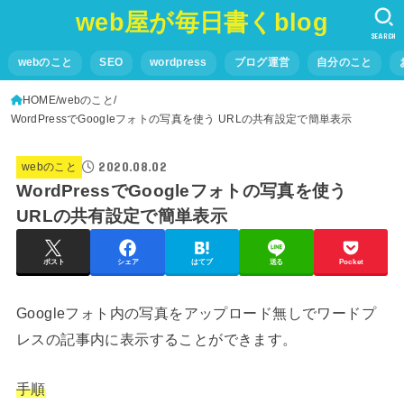
web屋が毎日書くblog
SEARCH
webのこと
SEO
wordpress
ブログ運営
自分のこと
HOME
webのこと
WordPressでGoogleフォトの写真を使う URLの共有設定で簡単表示
2020.08.02
webのこと
WordPressでGoogleフォトの写真を使う
URLの共有設定で簡単表示
ポスト
シェア
はてブ
送る
Pocket
Googleフォト内の写真をアップロード無しでワードプ
レスの記事内に表示することができます。
手順