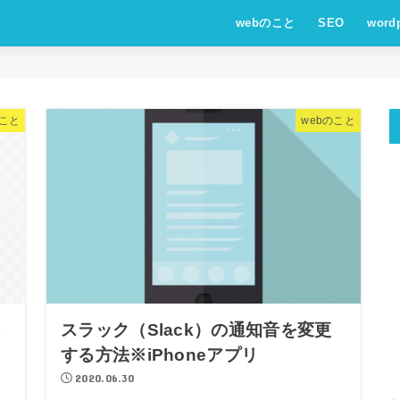
webのこと
SEO
word
のこと
webのこと
ン
スラック（Slack）の通知音を変更
ま
する方法※iPhoneアプリ
2020.06.30