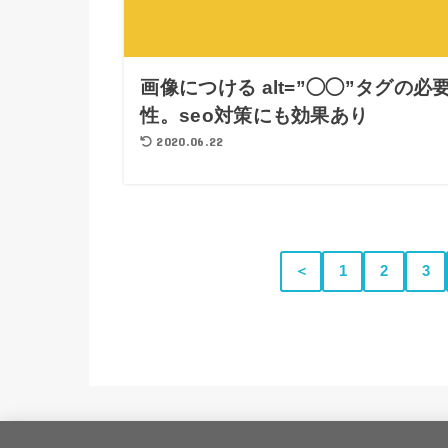
画像につける alt=”◯◯”タグの必
性。seo対策にも効果あり
2020.06.22
＜
1
2
3