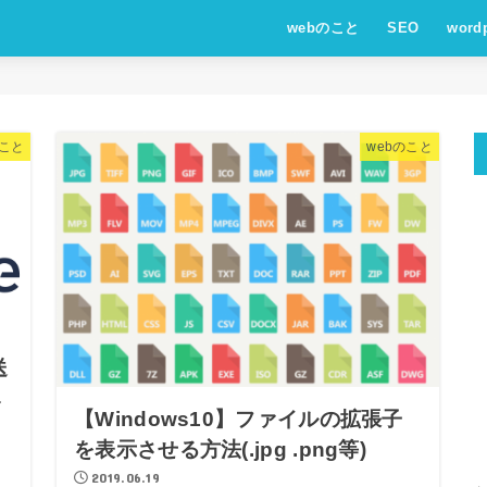
webのこと
SEO
word
のこと
webのこと
送
み
【Windows10】ファイルの拡張子
を表示させる方法(.jpg .png等)
2019.06.19