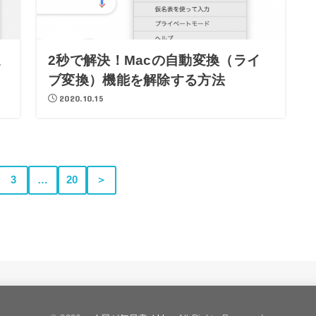
通
2秒で解決！Macの自動変換（ライ
ブ変換）機能を解除する方法
2020.10.15
3
…
20
＞