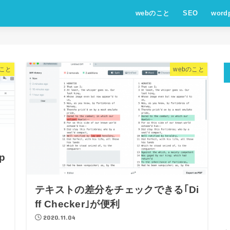
webのこと
SEO
word
のこと
webのこと
p
テキストの差分をチェックできる｢Di
ff Checker｣が便利
2020.11.04