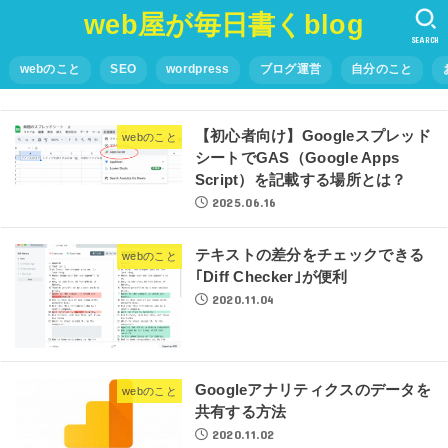
web屋が毎日書くblog
SEARCH
webのこと
SEO
wordpress
ブログ運営
自分のこと
【初心者向け】Googleスプレッド
webのこと
シートでGAS（Google Apps
Script）を記載する場所とは？
2025.06.16
テキストの差分をチェックできる
webのこと
｢Diff Checker｣が便利
2020.11.04
Googleアナリティクスのデータを
webのこと
共有する方法
2020.11.02