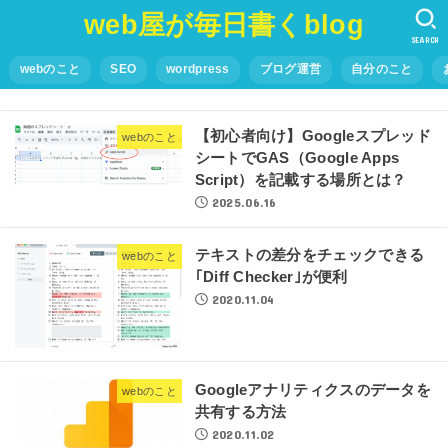
web屋が毎日書くblog
SEARCH
webのこと
SEO
wordpress
ブログ運営
自分のこと
【初心者向け】Googleスプレッド
webのこと
シートでGAS（Google Apps
Script）を記載する場所とは？
2025.06.16
テキストの差分をチェックできる
webのこと
｢Diff Checker｣が便利
2020.11.04
Googleアナリティクスのデータを
webのこと
共有する方法
2020.11.02