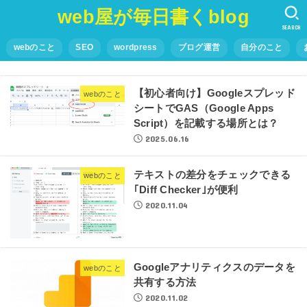
web屋が毎日書くblog
SEARCH
webのこと
SEO
wordpress
ブログ運営
自分のこと
【初心者向け】Googleスプレッド
webのこと
シートでGAS（Google Apps
Script）を記載する場所とは？
2025.06.16
テキストの差分をチェックできる
webのこと
｢Diff Checker｣が便利
2020.11.04
Googleアナリティクスのデータを
webのこと
共有する方法
2020.11.02